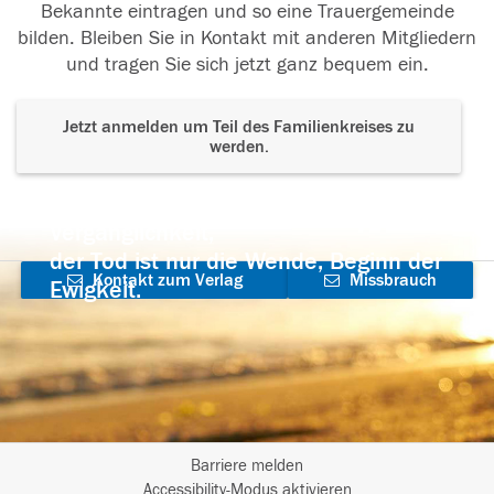
Bekannte eintragen und so eine Trauergemeinde
bilden. Bleiben Sie in Kontakt mit anderen Mitgliedern
und tragen Sie sich jetzt ganz bequem ein.
Jetzt anmelden um Teil des Familienkreises zu
werden.
Der Tod ist nicht das Ende, nicht die
Vergänglichkeit,
der Tod ist nur die Wende, Beginn der
Kontakt zum Verlag
Missbrauch
Ewigkeit.
aufnehmen
melden
Barriere melden
I
Accessibility-Modus aktivieren