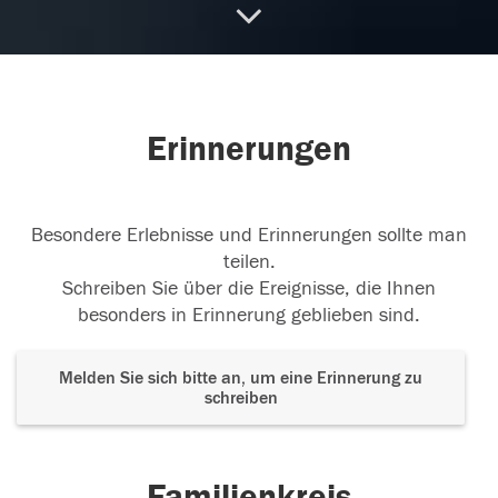
Ruhe in Frieden, warst ein guter Mensch
Ruhe
in Frieden, warst ein guter Mensch
22.05.2023
Erinnerungen
Lieber Bernd
Wir werden dich immer in
Besondere Erlebnisse und Erinnerungen sollte man
Erinnerung behalten, du hast deine Spuren in
...
teilen.
weiterlesen
Schreiben Sie über die Ereignisse, die Ihnen
22.05.2023
besonders in Erinnerung geblieben sind.
Melden Sie sich bitte an, um eine Erinnerung zu
schreiben
Erinnerungen
Deine liebevolle Art, deine
Gitarrenklänge, die gemeinsamen Skiurlaube mit
...
weiterlesen
Familienkreis