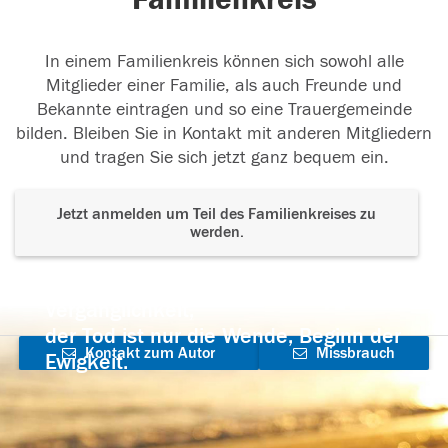
22.05.2023
In einem Familienkreis können sich sowohl alle
Mitglieder einer Familie, als auch Freunde und
Erinnerungen
Deine liebevolle Art, deine
Bekannte eintragen und so eine Trauergemeinde
Gitarrenklänge, die Skiurlaube mit der Familie
...
bilden. Bleiben Sie in Kontakt mit anderen Mitgliedern
weiterlesen
und tragen Sie sich jetzt ganz bequem ein.
22.05.2023
Jetzt anmelden um Teil des Familienkreises zu
werden.
Der Tod ist nicht das Ende, nicht die
Vergänglichkeit,
der Tod ist nur die Wende, Beginn der
Kontakt zum Autor
Missbrauch
Ewigkeit.
aufnehmen
melden