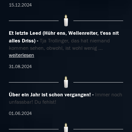
15.12.2024
Et letzte Leed (Hühr ens, Wellenreiter, t'ess nit
alles Driss)
Tja Trollinger, das hat niemand
kommen sehen, obwohl, ist wohl wenig
...
weiterlesen
31.08.2024
Über ein Jahr ist schon vergangen!
Immer noch
unfassbar! Du fehlst!
01.06.2024