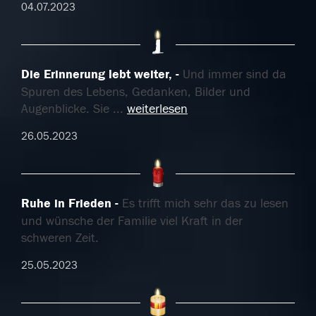
04.07.2023
Die Erinnerung lebt weiter,
Und immer sind da
Spuren des Lebens, Gedanken, Bilder und
Augenblicke. Sie
...
weiterlesen
26.05.2023
Ruhe in Frieden
Es trifft mich sehr das zu lesen
und wünsche der Familie viel Kraft in der
schweren Zeit.
25.05.2023