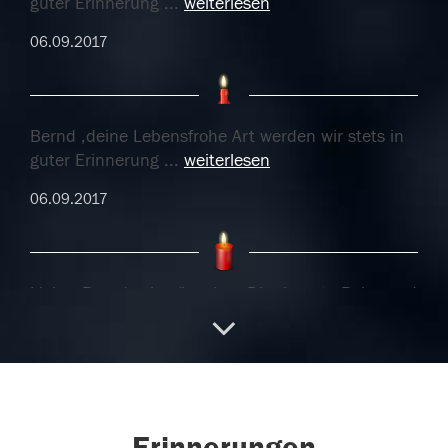
guter Erinnerung
...
weiterlesen
06.09.2017
Bernd ,deine Lebensfrohe Art werden wir stets in
guter Erinnerung
...
weiterlesen
06.09.2017
Lieber Bernd, wir wünschen Dir ein gute Reise und
hab Dank für alles. Du
...
weiterlesen
06.09.2017