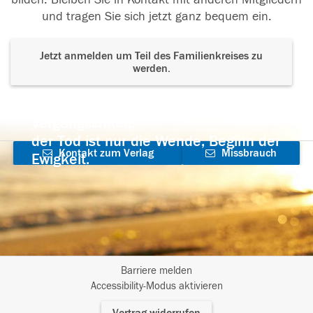
und tragen Sie sich jetzt ganz bequem ein.
Jetzt anmelden um Teil des Familienkreises zu
werden.
Der Tod ist nicht das Ende, nicht die
Vergänglichkeit,
der Tod ist nur die Wende, Beginn der
Kontakt zum Verlag
Missbrauch
Ewigkeit.
aufnehmen
melden
Barriere melden
I
Accessibility-Modus aktivieren
m