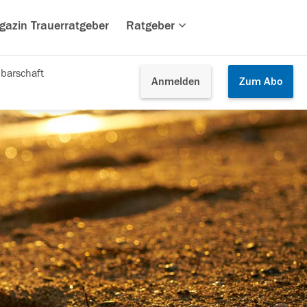
gazin Trauerratgeber
Ratgeber
barschaft
Anmelden
Zum
Abo