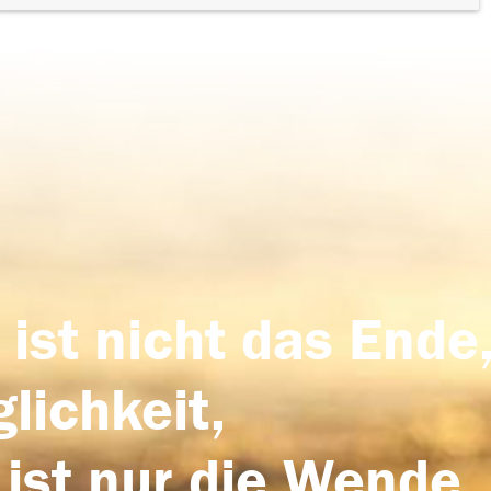
 ist nicht das Ende,
lichkeit,
 ist nur die Wende,