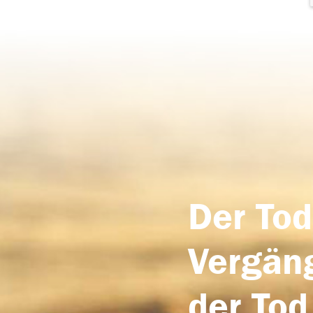
Der Tod
Vergäng
der Tod