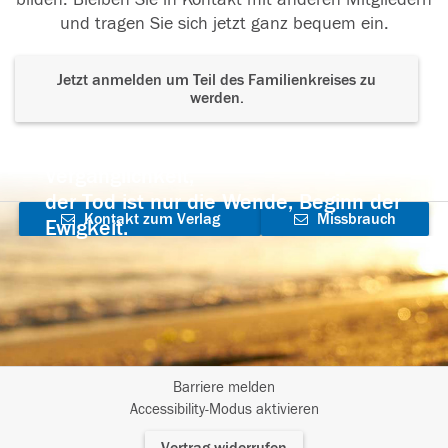
und tragen Sie sich jetzt ganz bequem ein.
Jetzt anmelden um Teil des Familienkreises zu
werden.
Der Tod ist nicht das Ende, nicht die
Vergänglichkeit,
der Tod ist nur die Wende, Beginn der
Kontakt zum Verlag
Missbrauch
Ewigkeit.
aufnehmen
melden
Barriere melden
I
Accessibility-Modus aktivieren
m