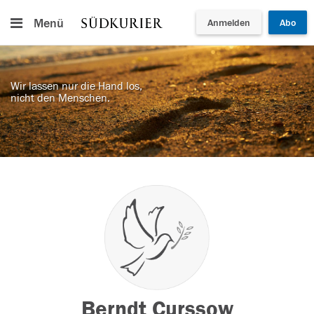
Menü
Anmelden
Abo
Wir lassen nur die Hand los,
nicht den Menschen.
Berndt Curssow