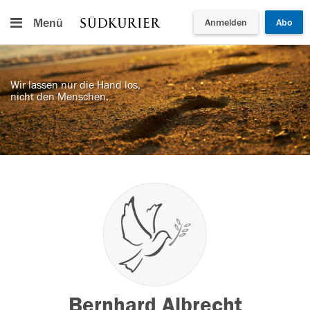
Menü
Anmelden
Abo
Wir lassen nur die Hand los,
nicht den Menschen.
Bernhard Albrecht