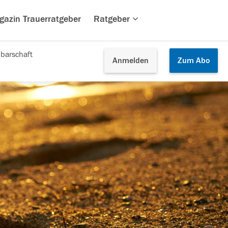
gazin Trauerratgeber
Ratgeber
barschaft
Anmelden
Zum
Abo