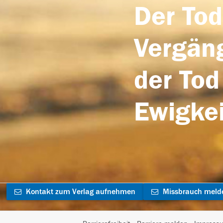
Der Tod
Vergäng
der Tod
Ewigkei
Kontakt zum Verlag aufnehmen
Missbrauch meld