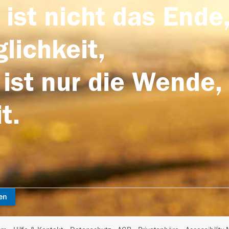
 ist nicht das Ende,
lichkeit,
 ist nur die Wende,
t.
en