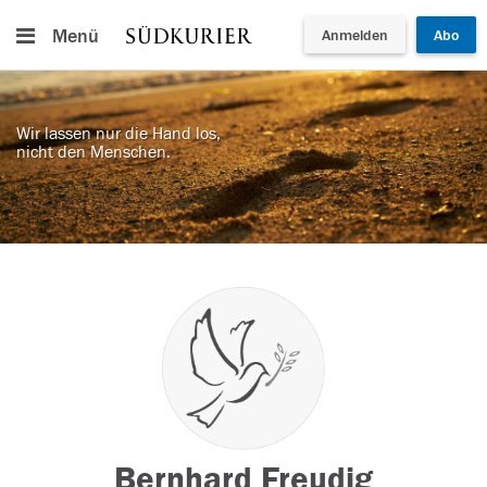
Menü
Anmelden
Abo
Wir lassen nur die Hand los,
nicht den Menschen.
Bernhard Freudig