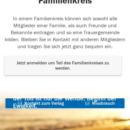
Familienkreis
In einem Familienkreis können sich sowohl alle
Mitglieder einer Familie, als auch Freunde und
Bekannte eintragen und so eine Trauergemeinde
bilden. Bleiben Sie in Kontakt mit anderen Mitgliedern
und tragen Sie sich jetzt ganz bequem ein.
Jetzt anmelden um Teil des Familienkreises zu
werden.
Der Tod ist nicht das Ende, nicht die
Vergänglichkeit,
der Tod ist nur die Wende, Beginn der
Kontakt zum Verlag
Missbrauch
Ewigkeit.
aufnehmen
melden