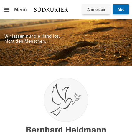
Menü
Anmelden
Abo
Wir lassen nur die Hand los,
nicht den Menschen.
Bernhard Heidmann