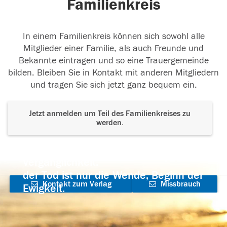
Familienkreis
In einem Familienkreis können sich sowohl alle
Mitglieder einer Familie, als auch Freunde und
Bekannte eintragen und so eine Trauergemeinde
bilden. Bleiben Sie in Kontakt mit anderen Mitgliedern
und tragen Sie sich jetzt ganz bequem ein.
Jetzt anmelden um Teil des Familienkreises zu
werden.
Der Tod ist nicht das Ende, nicht die
Vergänglichkeit,
der Tod ist nur die Wende, Beginn der
Kontakt zum Verlag
Missbrauch
Ewigkeit.
aufnehmen
melden