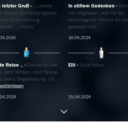
 letzter Gruß
....werde
In stillem Gedenken
Wer
ch immer als herzensguten
nie vergessen, was für ein
eund in Erinnerung
herzensguter Freund du mi
alten ... Conny
gewesen bist.
04.2024
16.04.2024
te Reise ..
Danke für die
Elli
Gute Reise..
t, dein Wirken, dein Spass
d deine Begeisterung. Ich
weiterlesen
.04.2024
15.04.2024