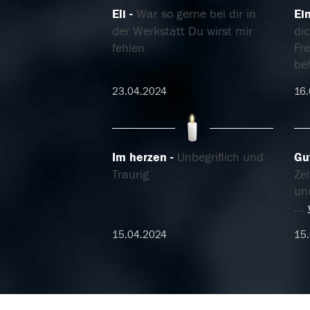
Eli
War so gerne bei dir in
Ein
der Werkstatt Du wirst mir
di
fehlen
Fr
beh
23.04.2024
16.
Im herzen
Unbegriflich und
Gu
Traurig
Zei
un
...
15.04.2024
15