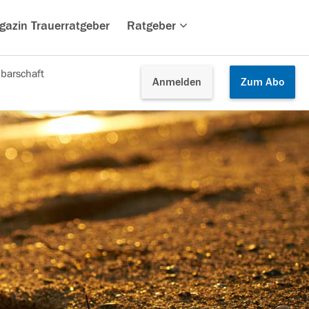
gazin Trauerratgeber
Ratgeber
barschaft
Anmelden
Zum
Abo