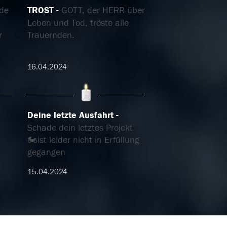
de
TROST
GOTT, der HERR über
Leben und Tod, tröste alle
r
Trauernden.
16.04.2024
Deine letzte Ausfahrt
Schade dein letztes Projekt
🏍️ist leider nicht in Erfüllung
gegangen
15.04.2024