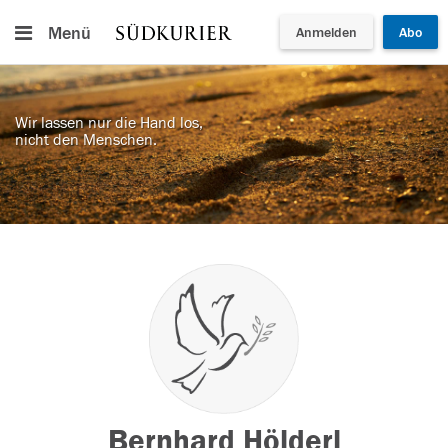
Menü
Anmelden
Abo
Wir lassen nur die Hand los,
nicht den Menschen.
Bernhard Hölderl