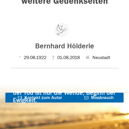
weitere Gedenkseiten
Bernhard Hölderle
29.08.1922
01.08.2018
Neustadt
Der Tod ist nicht das Ende, nicht die
Vergänglichkeit,
der Tod ist nur die Wende, Beginn der
Kontakt zum Autor
Missbrauch
Ewigkeit.
aufnehmen
melden