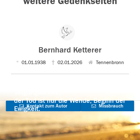
weitere Gedenkseiten
Bernhard Ketterer
01.01.1938
02.01.2026
Tennenbronn
Der Tod ist nicht das Ende, nicht die
Vergänglichkeit,
der Tod ist nur die Wende, Beginn der
Kontakt zum Autor
Missbrauch
Ewigkeit.
aufnehmen
melden