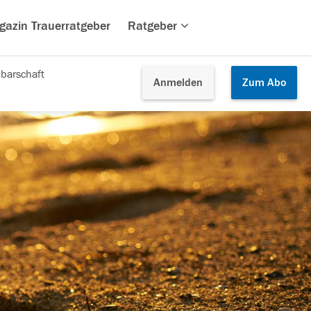
gazin Trauerratgeber
Ratgeber
barschaft
Anmelden
Zum
Abo