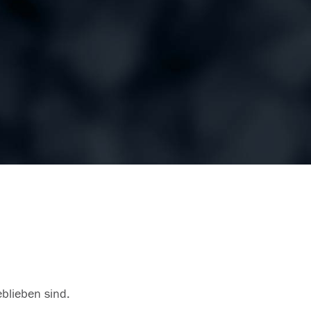
eblieben sind.