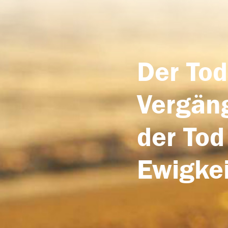
Der Tod
Vergäng
der Tod
Ewigkei