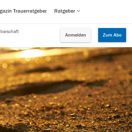
gazin Trauerratgeber
Ratgeber
barschaft
Anmelden
Zum
Abo