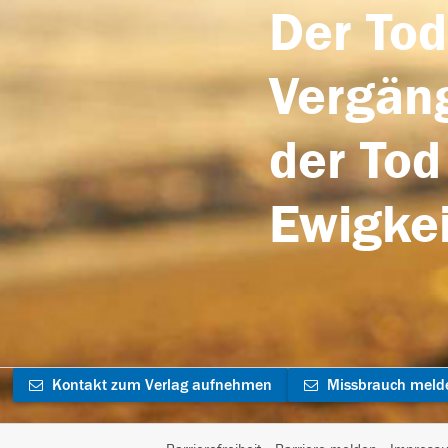
Der Tod
Vergäng
der Tod
Ewigkei
Kontakt zum Verlag aufnehmen
Missbrauch meld