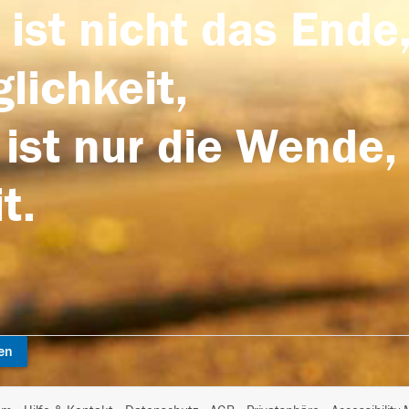
 ist nicht das Ende,
lichkeit,
 ist nur die Wende,
t.
en