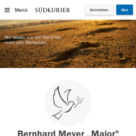
Menü
Anmelden
Abo
Wir lassen nur die Hand los,
nicht den Menschen.
Bernhard Meyer „Major"