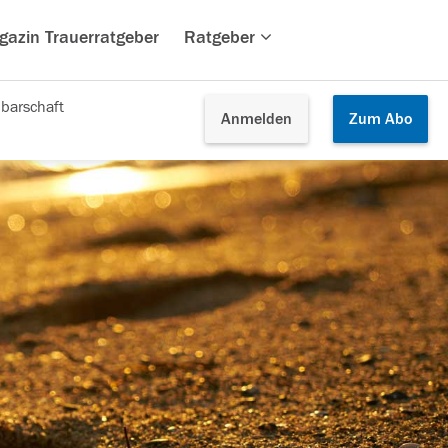
gazin Trauerratgeber
Ratgeber
barschaft
Anmelden
Zum
Abo