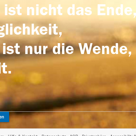
 ist nicht das Ende,
lichkeit,
 ist nur die Wende,
t.
en