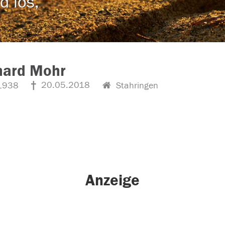
d los,
hard Mohr
20.05.2018
1938
Stahringen
Anzeige