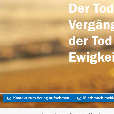
Der Tod
Vergäng
der Tod
Ewigkei
Kontakt zum Verlag aufnehmen
Missbrauch meld