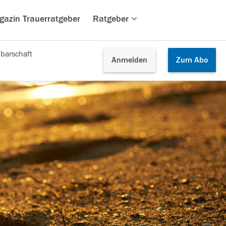
gazin Trauerratgeber
Ratgeber
barschaft
Anmelden
Zum
Abo