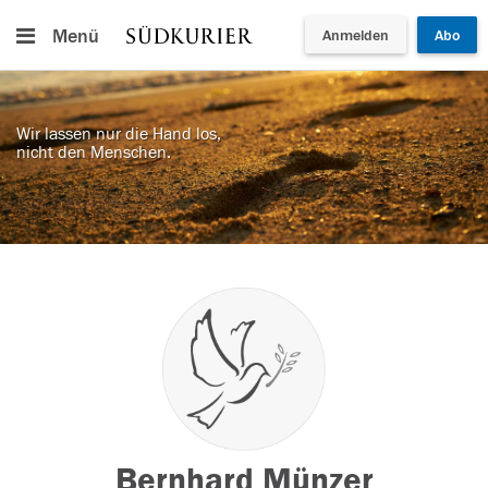
Menü
Anmelden
Abo
Wir lassen nur die Hand los,
nicht den Menschen.
Bernhard Münzer