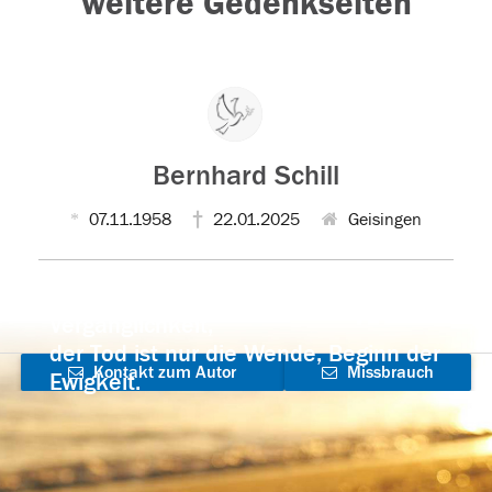
weitere Gedenkseiten
Bernhard Schill
07.11.1958
22.01.2025
Geisingen
Der Tod ist nicht das Ende, nicht die
Vergänglichkeit,
der Tod ist nur die Wende, Beginn der
Kontakt zum Autor
Missbrauch
Ewigkeit.
aufnehmen
melden