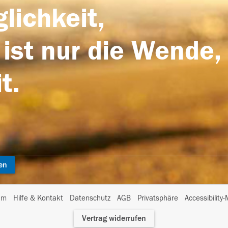
lichkeit,
 ist nur die Wende,
t.
en
I
um
Hilfe & Kontakt
Datenschutz
AGB
Privatsphäre
Accessibility
m
Vertrag widerrufen
A