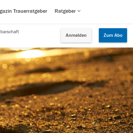
gazin Trauerratgeber
Ratgeber
barschaft
Anmelden
Zum
Abo