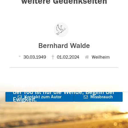
weitere Gedenkseiten
Bernhard Walde
30.03.1949
01.02.2024
Weilheim
Der Tod ist nicht das Ende, nicht die
Vergänglichkeit,
der Tod ist nur die Wende, Beginn der
Kontakt zum Autor
Missbrauch
Ewigkeit.
aufnehmen
melden