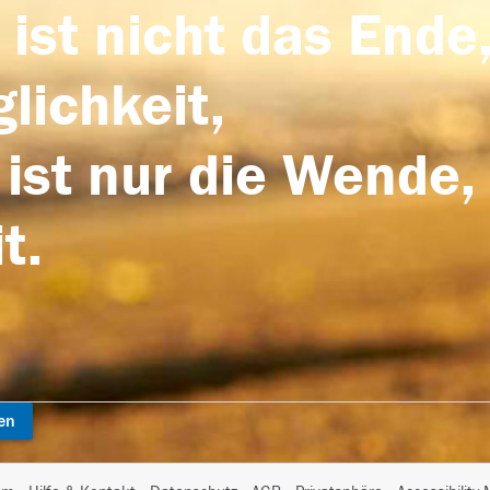
 ist nicht das Ende,
lichkeit,
 ist nur die Wende,
t.
en