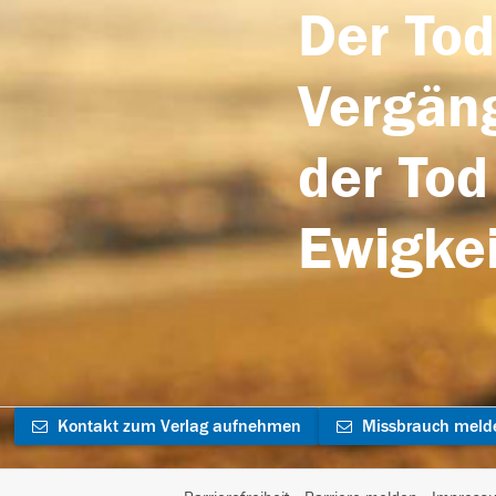
Der Tod
Vergäng
der Tod
Ewigkei
Kontakt zum Verlag aufnehmen
Missbrauch meld