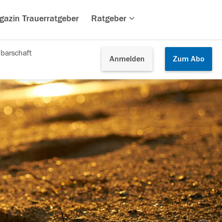
gazin Trauerratgeber
Ratgeber
barschaft
Anmelden
Zum
Abo