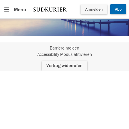
Menü
Anmelden
Abo
Barriere melden
I
Accessibility-Modus aktivieren
m
Vertrag widerrufen
A
c
c
e
s
s
i
b