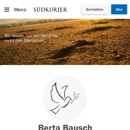
Menü
Anmelden
Abo
Wir lassen nur die Hand los,
nicht den Menschen.
Berta Bausch