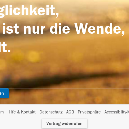
lichkeit,
 ist nur die Wende,
t.
en
I
um
Hilfe & Kontakt
Datenschutz
AGB
Privatsphäre
Accessibility
m
Vertrag widerrufen
A