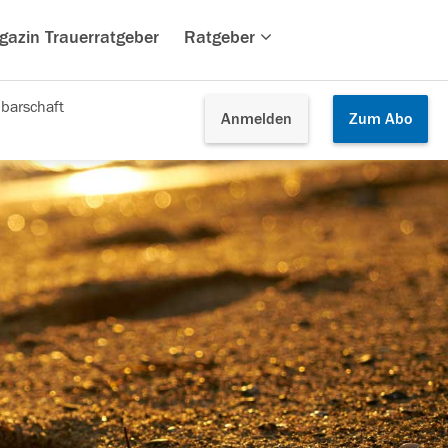
gazin Trauerratgeber
Ratgeber
barschaft
Anmelden
Zum
Abo