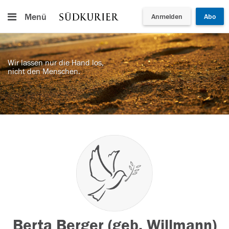
Menü
Anmelden
Abo
Wir lassen nur die Hand los,
nicht den Menschen.
Berta Berger (geb. Willmann)