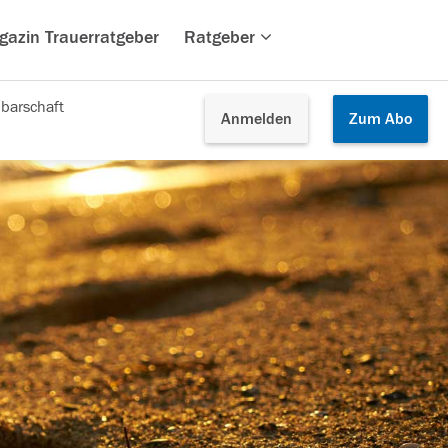
gazin Trauerratgeber
Ratgeber
barschaft
Anmelden
Zum
Abo