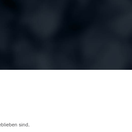
eblieben sind.