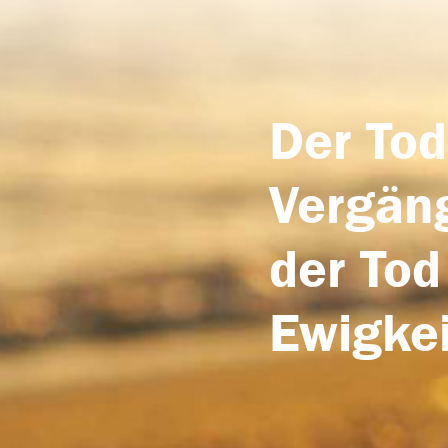
Der Tod
Vergäng
der Tod
Ewigkei