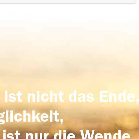
 ist nicht das Ende,
lichkeit,
 ist nur die Wende,