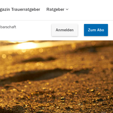
gazin Trauerratgeber
Ratgeber
barschaft
Anmelden
Zum
Abo