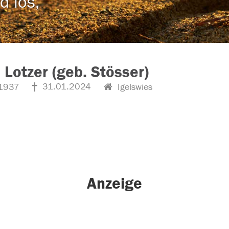
d los,
 Lotzer (geb. Stösser)
31.01.2024
1937
Igelswies
Anzeige