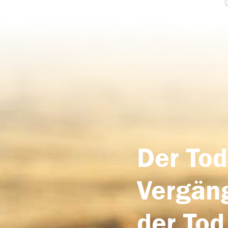
Der Tod
Vergäng
der Tod