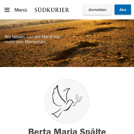
Menü
Anmelden
Abo
Wir lassen nur die Hand los,
nicht den Menschen.
Berta Maria Spälte