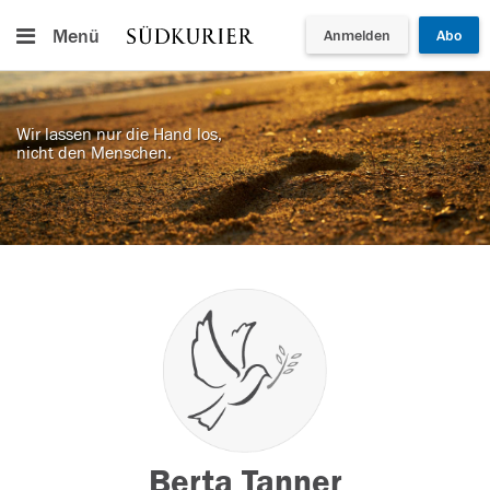
Menü
Anmelden
Abo
Wir lassen nur die Hand los,
nicht den Menschen.
Berta Tanner