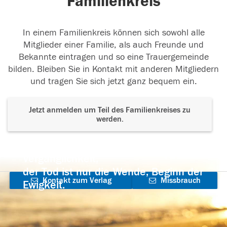
Familienkreis
In einem Familienkreis können sich sowohl alle
Mitglieder einer Familie, als auch Freunde und
Bekannte eintragen und so eine Trauergemeinde
bilden. Bleiben Sie in Kontakt mit anderen Mitgliedern
und tragen Sie sich jetzt ganz bequem ein.
Jetzt anmelden um Teil des Familienkreises zu
werden.
Der Tod ist nicht das Ende, nicht die
Vergänglichkeit,
der Tod ist nur die Wende, Beginn der
Kontakt zum Verlag
Missbrauch
Ewigkeit.
aufnehmen
melden