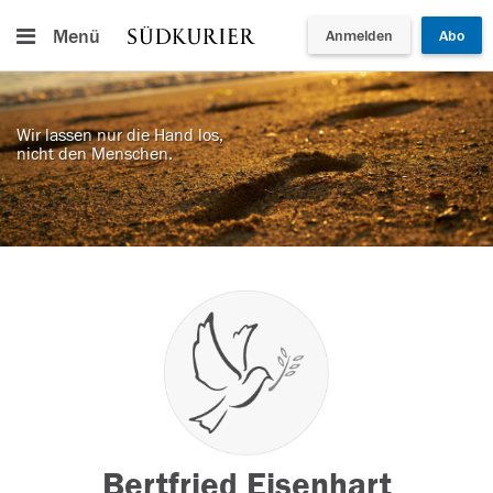
Menü
Anmelden
Abo
Wir lassen nur die Hand los,
nicht den Menschen.
Bertfried Eisenhart