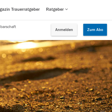
gazin Trauerratgeber
Ratgeber
barschaft
Anmelden
Zum
Abo