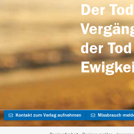
Der Tod
Vergäng
der Tod
Ewigkei
Kontakt zum Verlag aufnehmen
Missbrauch meld