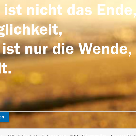
 ist nicht das Ende,
lichkeit,
 ist nur die Wende,
t.
en