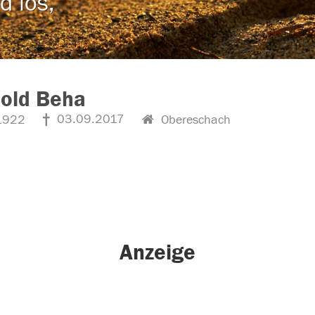
d los,
hold Beha
03.09.2017
1922
Obereschach
Anzeige