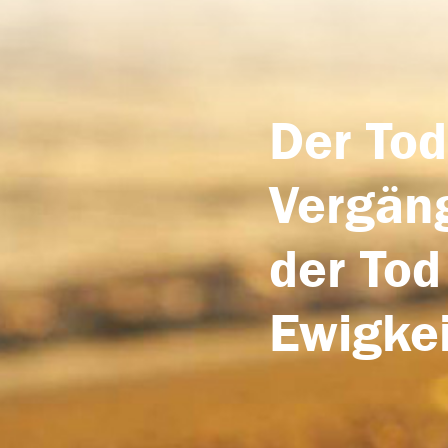
Der Tod
Vergäng
der Tod
Ewigkei