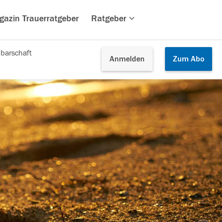
gazin Trauerratgeber
Ratgeber
barschaft
Anmelden
Zum
Abo