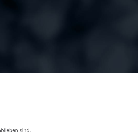
eblieben sind.