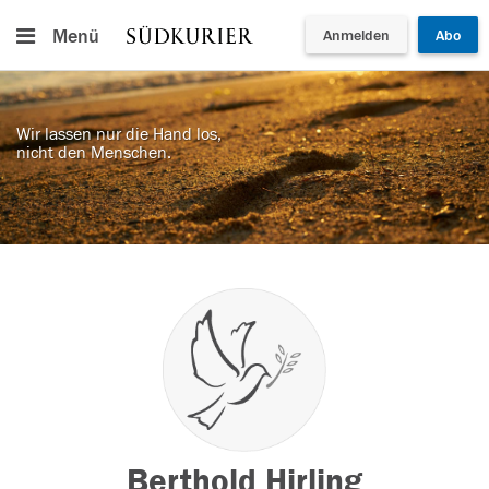
Menü
Anmelden
Abo
Wir lassen nur die Hand los,
nicht den Menschen.
Berthold Hirling