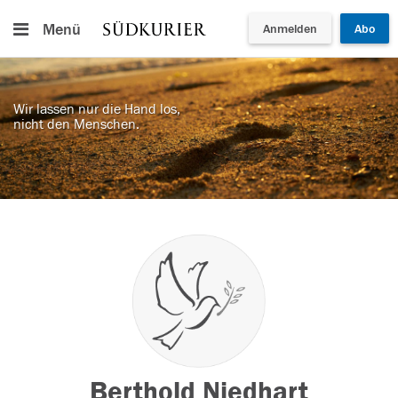
Menü
Anmelden
Abo
Wir lassen nur die Hand los,
nicht den Menschen.
Berthold Niedhart