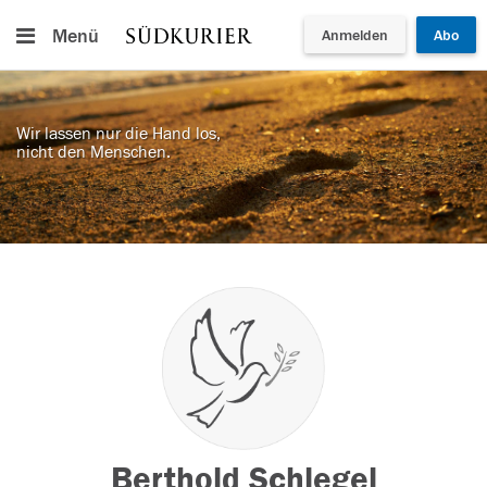
Menü
Anmelden
Abo
Wir lassen nur die Hand los,
nicht den Menschen.
Berthold Schlegel