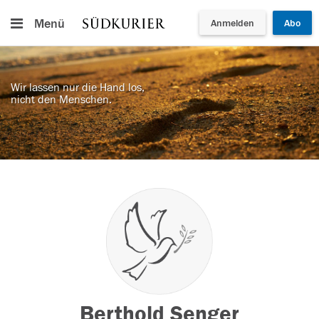
Menü
Anmelden
Abo
Wir lassen nur die Hand los,
nicht den Menschen.
Berthold Senger