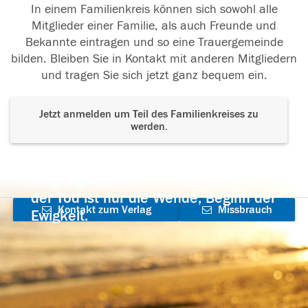
In einem Familienkreis können sich sowohl alle
Mitglieder einer Familie, als auch Freunde und
Bekannte eintragen und so eine Trauergemeinde
bilden. Bleiben Sie in Kontakt mit anderen Mitgliedern
und tragen Sie sich jetzt ganz bequem ein.
Jetzt anmelden um Teil des Familienkreises zu
werden.
Der Tod ist nicht das Ende, nicht die
Vergänglichkeit,
der Tod ist nur die Wende, Beginn der
Kontakt zum Verlag
Missbrauch
Ewigkeit.
aufnehmen
melden