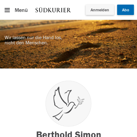
Menü
Anmelden
Abo
Wir lassen nur die Hand los,
nicht den Menschen.
Berthold Simon