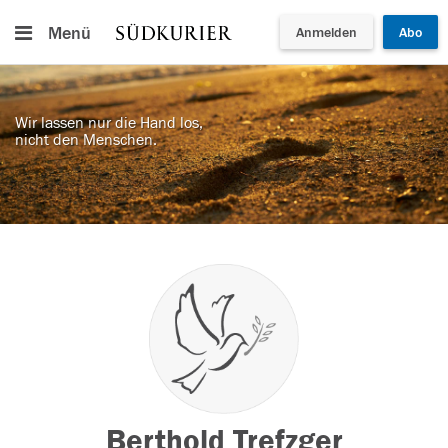
Menü
Anmelden
Abo
Wir lassen nur die Hand los,
nicht den Menschen.
Berthold Trefzger