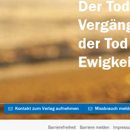
Der Tod
Vergäng
der Tod
Ewigkei
Kontakt zum Verlag aufnehmen
Missbrauch meld
Barrierefreiheit
Barriere melden
Impress