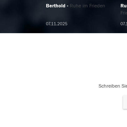
Berthold
Ruhe im Frieden
Ru
Fr
07.11.2025
07.
Schreiben Sie