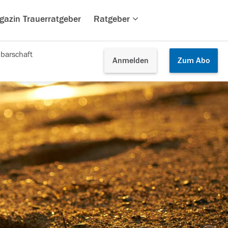
gazin Trauerratgeber
Ratgeber
barschaft
Anmelden
Zum
Abo