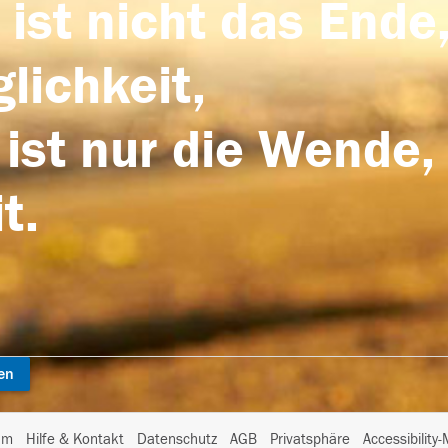
 ist nicht das Ende,
lichkeit,
 ist nur die Wende,
t.
en
I
um
Hilfe & Kontakt
Datenschutz
AGB
Privatsphäre
Accessibility