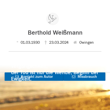
Berthold Weißmann
01.03.1930
23.03.2024
Owingen
Der Tod ist nicht das Ende, nicht die
Vergänglichkeit,
der Tod ist nur die Wende, Beginn der
Kontakt zum Autor
Missbrauch
Ewigkeit.
aufnehmen
melden