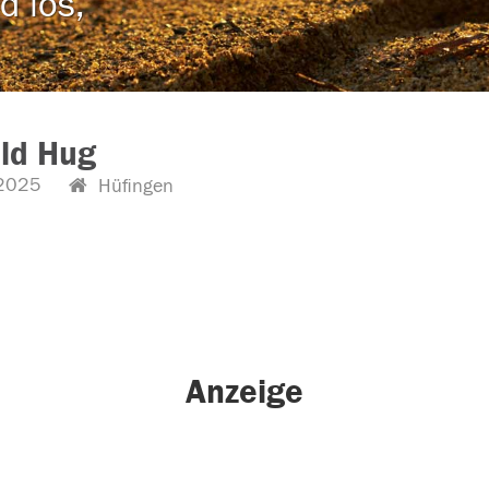
d los,
ld Hug
2025
Hüfingen
Anzeige