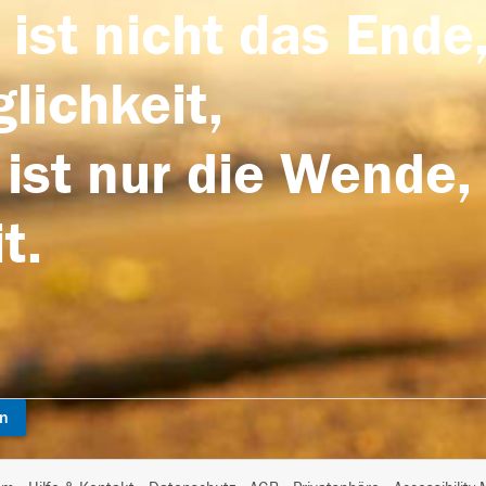
 ist nicht das Ende,
lichkeit,
 ist nur die Wende,
t.
en