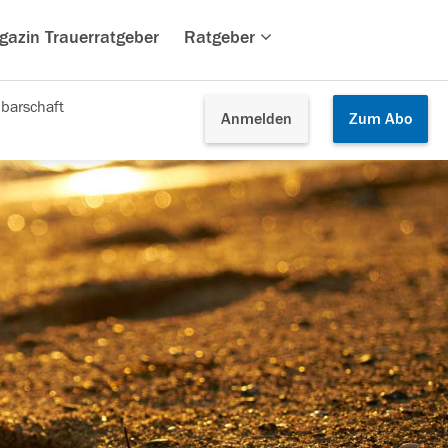
gazin Trauerratgeber
Ratgeber
barschaft
Anmelden
Zum
Abo