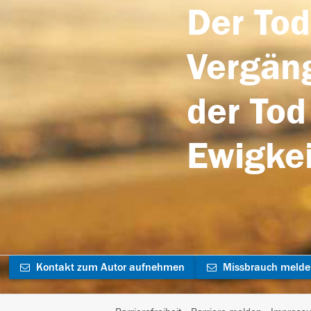
Der Tod
Vergäng
der Tod
Ewigkei
Kontakt zum Autor aufnehmen
Missbrauch meld