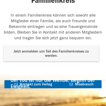
Familienkreis
In einem Familienkreis können sich sowohl alle
Mitglieder einer Familie, als auch Freunde und
Bekannte eintragen und so eine Trauergemeinde
bilden. Bleiben Sie in Kontakt mit anderen Mitgliedern
und tragen Sie sich jetzt ganz bequem ein.
Jetzt anmelden um Teil des Familienkreises zu
werden.
Der Tod ist nicht das Ende, nicht die
Vergänglichkeit,
der Tod ist nur die Wende, Beginn der
Kontakt zum Verlag
Missbrauch
Ewigkeit.
aufnehmen
melden