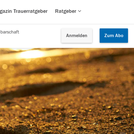
gazin Trauerratgeber
Ratgeber
barschaft
Anmelden
Zum
Abo