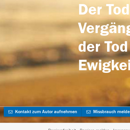
Der Tod
Vergäng
der Tod
Ewigkei
Kontakt zum Autor aufnehmen
Missbrauch meld