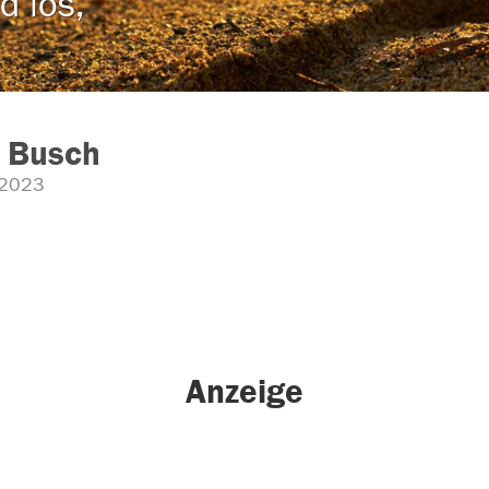
d los,
t Busch
.2023
Anzeige