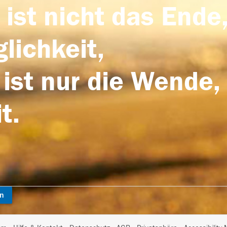
 ist nicht das Ende,
lichkeit,
 ist nur die Wende,
t.
en