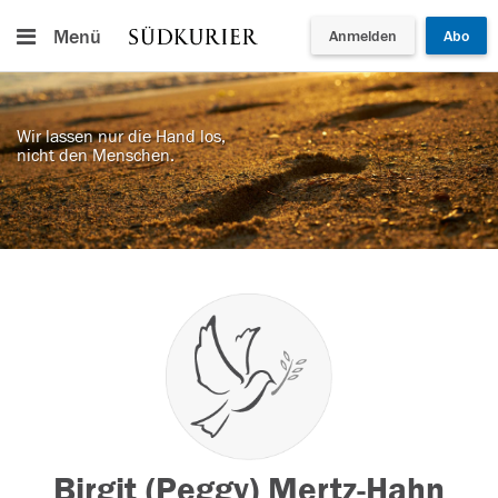
Menü
Anmelden
Abo
Wir lassen nur die Hand los,
nicht den Menschen.
Birgit (Peggy) Mertz-Hahn