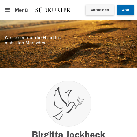
Menü
Anmelden
Abo
Wir lassen nur die Hand los,
nicht den Menschen.
Birgitta Jockheck